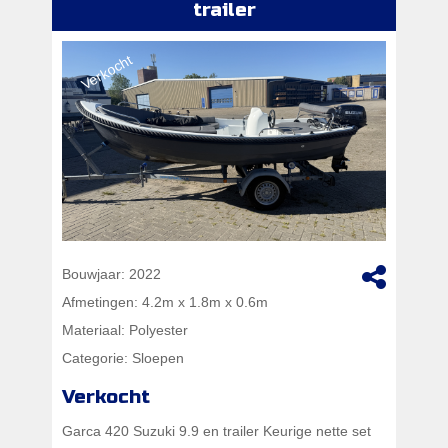
trailer
Verkocht
Bouwjaar:
2022
Afmetingen:
4.2m x 1.8m x 0.6m
Materiaal:
Polyester
Categorie:
Sloepen
Verkocht
Garca 420 Suzuki 9.9 en trailer Keurige nette set