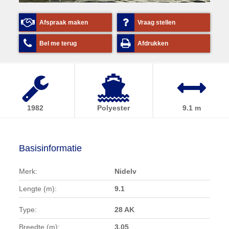
Afspraak maken
Vraag stellen
Bel me terug
Afdrukken
1982
Polyester
9.1 m
Basisinformatie
Merk:
Nidelv
Lengte (m):
9.1
Type:
28 AK
Breedte (m):
3.05