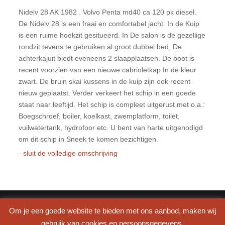
Nidelv 28 AK 1982 . Volvo Penta md40 ca 120 pk diesel.
De Nidelv 28 is een fraai en comfortabel jacht. In de Kuip
is een ruime hoekzit gesitueerd. In De salon is de gezellige
rondzit tevens te gebruiken al groot dubbel bed. De
achterkajuit biedt eveneens 2 slaapplaatsen. De boot is
recent voorzien van een nieuwe cabrioletkap In de kleur
zwart. De bruin skai kussens in de kuip zijn ook recent
nieuw geplaatst. Verder verkeert het schip in een goede
staat naar leeftijd. Het schip is compleet uitgerust met o.a.:
Boegschroef, boiler, koelkast, zwemplatform, toilet,
vuilwatertank, hydrofoor etc. U bent van harte uitgenodigd
om dit schip in Sneek te komen bezichtigen.
- sluit de volledige omschrijving
© Copyright
Arimpex Media Services
2022. Alle rechten
Om je een goede website te bieden met ons aanbod, maken wij
voorbehouden
gebruik van cookies en persoonsgegevens.