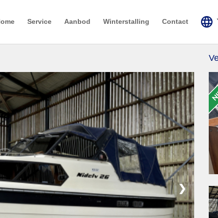
Home
Service
Aanbod
Winterstalling
Contact
Ve
❯