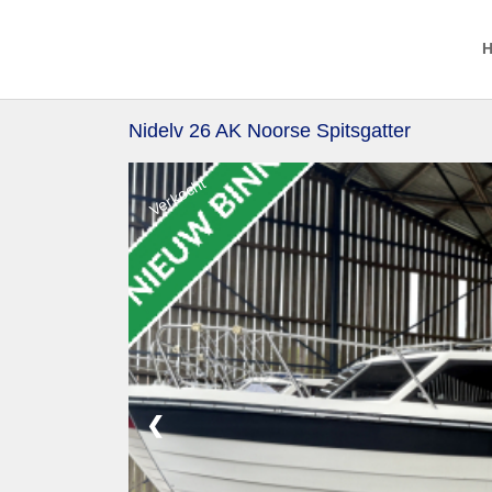
Nidelv 26 AK Noorse Spitsgatter
Verkocht
❮