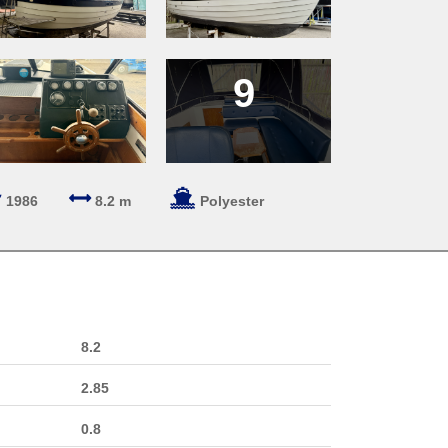
9
1986
8.2 m
Polyester
8.2
2.85
0.8