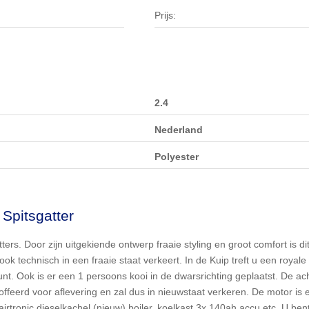
Prijs:
2.4
Nederland
Polyester
Spitsgatter
rs. Door zijn uitgekiende ontwerp fraaie styling en groot comfort is dit
 ook technisch in een fraaie staat verkeert. In de Kuip treft u een royal
unt. Ook is er een 1 persoons kooi in de dwarsrichting geplaatst. De ach
feerd voor aflevering en zal dus in nieuwstaat verkeren. De motor is
 airtronic dieselkachel (nieuw) boiler, koelkast 3x 140ah accu etc. U be