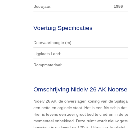
Bouwjaar:
1986
Voertuig Specificaties
Doorvaarthoogte (m):
Ligplaats Land:
Rompmateriaal:
Omschrijving Nidelv 26 AK Noorse 
Nidelv 26 AK, de onverslagen koning van de Spitsgatte
een nette en orginele staat. Het is een fris schip dat
Hier is tevens een zeer groot bed te creëren in de p
momenteel onbekleed. Deze ruimt wordt nieuw gestof
bouwjaar is en levert ca 120pk. Uitrusting: kookstel,