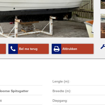
Bel me terug
Afdrukken
Lengte (m):
oorse Spitsgatter
Breedte (m):
t
Diepgang: