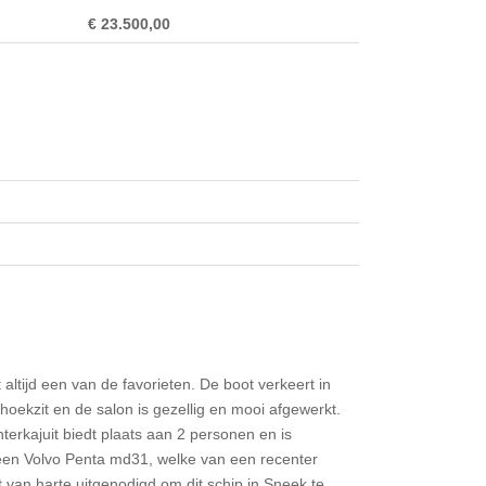
€ 23.500,00
 altijd een van de favorieten. De boot verkeert in
e hoekzit en de salon is gezellig en mooi afgewerkt.
terkajuit biedt plaats aan 2 personen en is
 een Volvo Penta md31, welke van een recenter
nt van harte uitgenodigd om dit schip in Sneek te