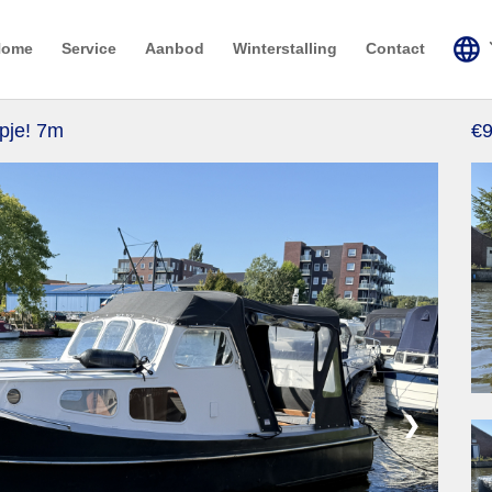
Home
Service
Aanbod
Winterstalling
Contact
epje! 7m
€9
❯