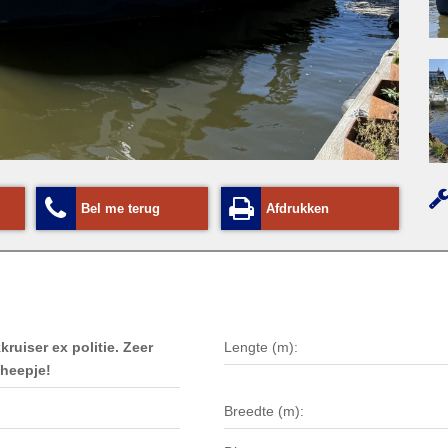
Bel me terug
Afdrukken
ruiser ex politie. Zeer
Lengte (m):
cheepje!
Breedte (m):