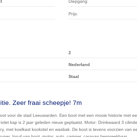
t
Diepgang:
Prijs:
2
Nederland
Staal
tie. Zeer fraai scheepje! 7m
oot voor de stad Leeuwarden. Een boot met een mooie historie met een s
iolet kap is 2 jaar geleden nieuw geplaatst. Motor: Drinkwaard 3 cilinde
, met koelkast kookstel en wasbak. De boot is tevens voorzien van een 
super. Inruil van boot, motor, auto, camper, caravan bespreekbaar.