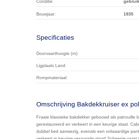
Conditie:
gebruik
Bouwjaar:
1935
Specificaties
Doorvaarthoogte (m):
Ligplaats Land:
Rompmateriaal:
Omschrijving Bakdekkruiser ex poli
Fraaie klassieke bakdekker gebouwd als patrouille b
gerestaureerd en verkeert in een keurige staat. Cabr
dubbel bed aanwezig, evenals een volwaardige pantry
verkeert in keurige verzorgde staat! Scheepje vaart 