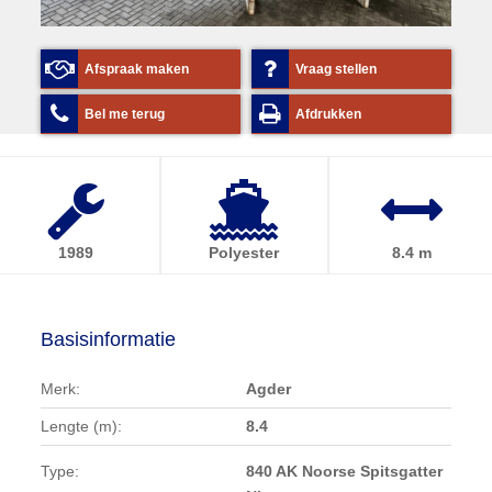
Afspraak maken
Vraag stellen
Bel me terug
Afdrukken
1989
Polyester
8.4 m
Basisinformatie
Merk:
Agder
Lengte (m):
8.4
Type:
840 AK Noorse Spitsgatter